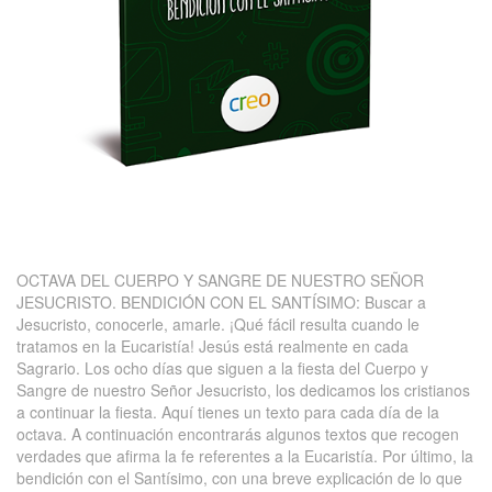
OCTAVA DEL CUERPO Y SANGRE DE NUESTRO SEÑOR
JESUCRISTO. BENDICIÓN CON EL SANTÍSIMO: Buscar a
Jesucristo, conocerle, amarle. ¡Qué fácil resulta cuando le
tratamos en la Eucaristía! Jesús está realmente en cada
Sagrario. Los ocho días que siguen a la fiesta del Cuerpo y
Sangre de nuestro Señor Jesucristo, los dedicamos los cristianos
a continuar la fiesta. Aquí tienes un texto para cada día de la
octava. A continuación encontrarás algunos textos que recogen
verdades que afirma la fe referentes a la Eucaristía. Por último, la
bendición con el Santísimo, con una breve explicación de lo que