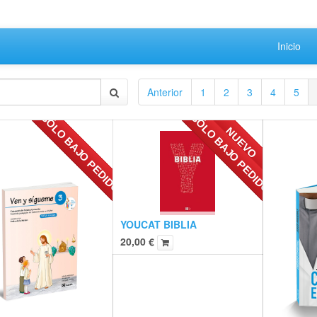
Inicio
Anterior
1
2
3
4
5
SÓLO BAJO PEDIDO
SÓLO BAJO PEDIDO
NUEVO
YOUCAT BIBLIA
20,00
€