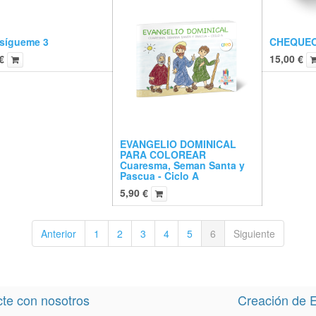
 sígueme 3
CHEQUEO
€
15,00
€
EVANGELIO DOMINICAL
PARA COLOREAR
Cuaresma, Seman Santa y
Pascua - Ciclo A
5,90
€
Anterior
1
2
3
4
5
6
Siguiente
te con nosotros
Creación de E