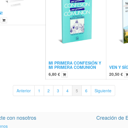
N!
MI PRIMERA CONFESIÓN Y
MI PRIMERA COMUNIÓN
VEN Y SÍ
6,80
€
20,50
€
Anterior
1
2
3
4
5
6
Siguiente
te con nosotros
Creación de E
enos