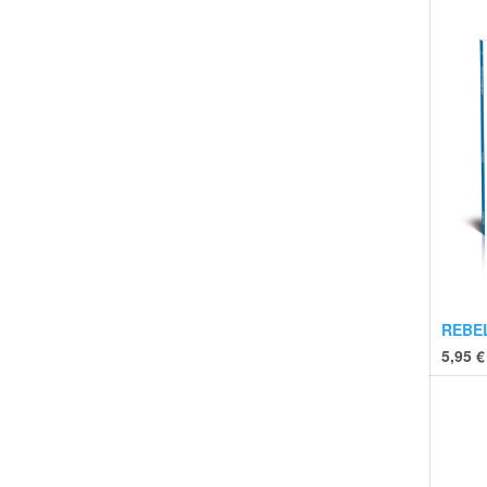
REBE
5,95
€