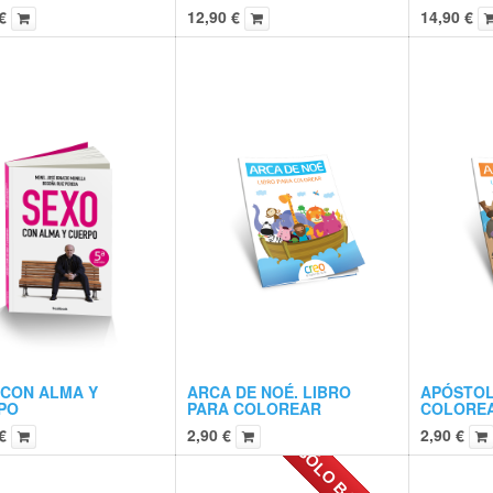
€
12,90
€
14,90
€
 CON ALMA Y
ARCA DE NOÉ. LIBRO
APÓSTOL
PO
PARA COLOREAR
COLORE
€
2,90
€
2,90
€