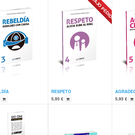
SÓLO BAJO PEDIDO
LDÍA
RESPETO
AGRADEC
5,95
€
5,95
€